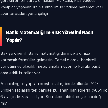
gerektiren bir süreç olmasıdır. Acikcası, kısa vadede
kayıplar yaşayabilirsiniz ama uzun vadede matematiksel
avantaj sizden yana çalışır.
Bahis Matematiği İle Risk Yönetimi Nasıl
Yapılır?
Bak şu önemli: Bahis matematiği denince aklınıza
karmaşık formüller gelmesin. Temel olarak, bankroll
yönetimi ve olasılık hesaplamaları üzerine kurulu basit
ama etkili kurallar var.
According to yapılan araştırmalar, bankrollünün %2-
5'inden fazlasını tek bahiste kullanan bahisçilerin %85'i ilk
6 ay içinde zarar ediyor. Bu rakam oldukça çarpıcı değil
mi?