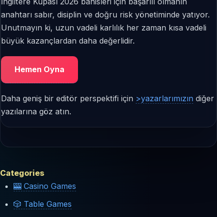
İngiltere Kupası 2026 bahisleri için başarılı olmanın
anahtarı sabır, disiplin ve doğru risk yönetiminde yatıyor.
Unutmayın ki, uzun vadeli karlılık her zaman kısa vadeli
büyük kazançlardan daha değerlidir.
Hemen Oyna
Daha geniş bir editör perspektifi için
>yazarlarımızın
diğer
yazılarına göz atın.
Categories
🎰 Casino Games
🎲 Table Games