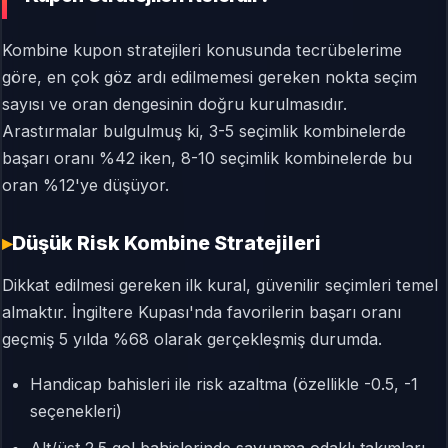
Kombine kupon stratejileri konusunda tecrübelerime
göre, en çok göz ardı edilmemesi gereken nokta seçim
sayısı ve oran dengesinin doğru kurulmasıdır.
Arastırmalar bulgulmuş ki, 3-5 seçimlik kombinelerde
başarı oranı %42 iken, 8-10 seçimlik kombinelerde bu
oran %12'ye düşüyor.
Düşük Risk Kombine Stratejileri
Dikkat edilmesi gereken ilk kural, güvenilir seçimleri temel
almaktır. İngiltere Kupası'nda favorilerin başarı oranı
geçmiş 5 yılda %68 olarak gerçekleşmiş durumda.
Handicap bahisleri ile risk azaltma (özellikle -0.5, -1
seçenekleri)