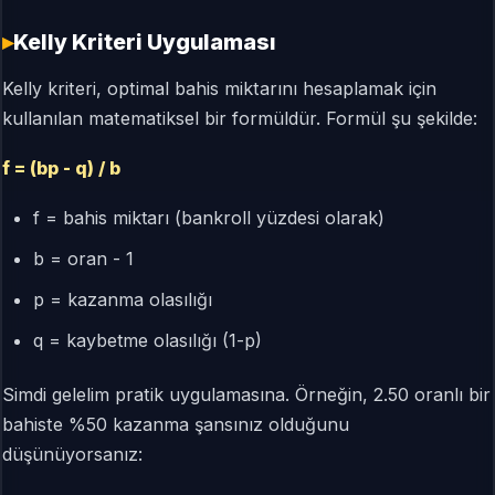
Kelly Kriteri Uygulaması
Kelly kriteri, optimal bahis miktarını hesaplamak için
kullanılan matematiksel bir formüldür. Formül şu şekilde:
f = (bp - q) / b
f = bahis miktarı (bankroll yüzdesi olarak)
b = oran - 1
p = kazanma olasılığı
q = kaybetme olasılığı (1-p)
Simdi gelelim pratik uygulamasına. Örneğin, 2.50 oranlı bir
bahiste %50 kazanma şansınız olduğunu
düşünüyorsanız: