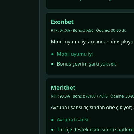
Exonbet
RTP: 94.0% · Bonus: %50 · Ödeme: 30-60 dk
Mobil uyumu iyi açısından öne çıkıyo
Mobil uyumu iyi
Bonus çevrim şartı yüksek
Meritbet
RTP: 93.3% · Bonus: %100 + 40FS · Ödeme: 30-9
Avrupa lisansı açısından öne çıkıyor; 
Avrupa lisansı
Türkçe destek ekibi sınırlı saatlerd