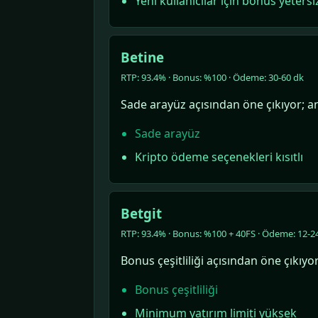
Yeni kullanıcılar için bonus yetersi
Betine
RTP: 93.4% · Bonus: %100 · Ödeme: 30-60 dk
Sade arayüz açısından öne çıkıyor; an
Sade arayüz
Kripto ödeme seçenekleri kısıtlı
Betgit
RTP: 93.4% · Bonus: %100 + 40FS · Ödeme: 12-2
Bonus çeşitliliği açısından öne çıkıy
Bonus çeşitliliği
Minimum yatırım limiti yüksek