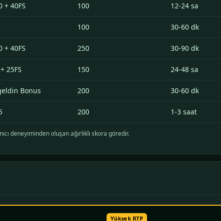
 + 40FS
100
12-24 sa
100
30-60 dk
 + 40FS
250
30-90 dk
+ 25FS
150
24-48 sa
eldin Bonus
200
30-60 dk
5
200
1-3 saat
nıcı deneyiminden oluşan ağırlıklı skora göredir.
Yüksek RTP