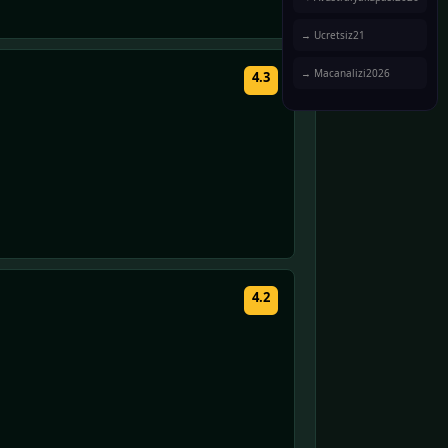
→ Ucretsiz21
→ Macanalizi2026
4.3
4.2