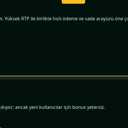
. Yüksek RTP ile birlikte hızlı ödeme ve sade arayüzü öne çı
a
ıkıyor; ancak yeni kullanıcılar için bonus yetersiz.