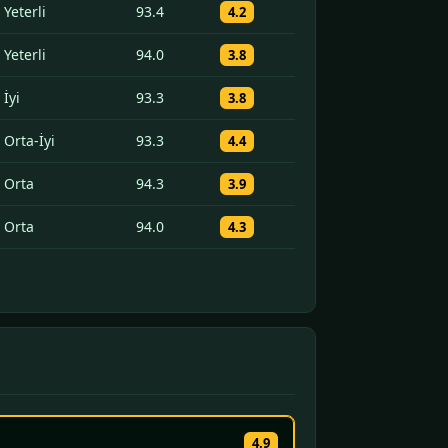
Yeterli
93.4
4.2
Yeterli
94.0
3.8
İyi
93.3
3.8
Orta-İyi
93.3
4.4
Orta
94.3
3.9
Orta
94.0
4.3
4.9