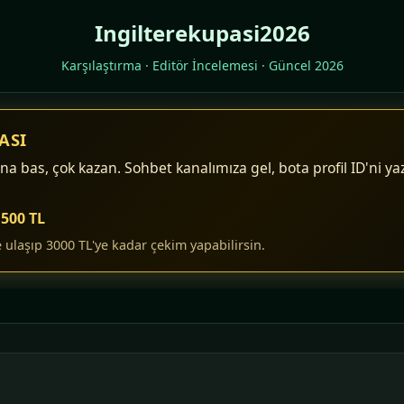
Ingilterekupasi2026
Karşılaştırma · Editör İncelemesi · Güncel 2026
ASI
na bas, çok kazan. Sohbet kanalımıza gel, bota profil ID'ni yaz
 500 TL
 ulaşıp 3000 TL'ye kadar çekim yapabilirsin.