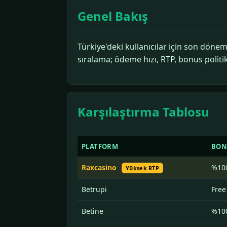
Genel Bakış
Türkiye'deki kullanıcılar için son döne
sıralama; ödeme hızı, RTP, bonus politik
Karşılaştırma Tablosu
PLATFORM
BON
Raxcasino
%10
Yüksek RTP
Betrupi
Free
Betine
%10