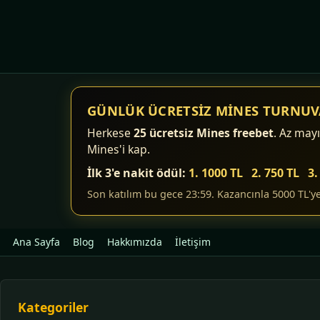
GÜNLÜK ÜCRETSİZ MİNES TURNUV
Herkese
25 ücretsiz Mines freebet
. Az mayı
Mines'i kap.
İlk 3'e nakit ödül:
1. 1000 TL
2. 750 TL
3.
Son katılım bu gece 23:59. Kazancınla 5000 TL'ye
Ana Sayfa
Blog
Hakkımızda
İletişim
Kategoriler