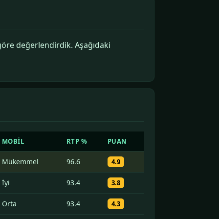
 göre değerlendirdik. Aşağıdaki
MOBIL
RTP %
PUAN
Mükemmel
96.6
4.9
İyi
93.4
3.8
Orta
93.4
4.3