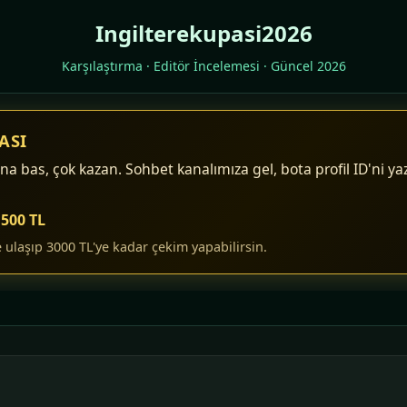
Ingilterekupasi2026
Karşılaştırma · Editör İncelemesi · Güncel 2026
ASI
na bas, çok kazan. Sohbet kanalımıza gel, bota profil ID'ni yaz
 500 TL
 ulaşıp 3000 TL'ye kadar çekim yapabilirsin.