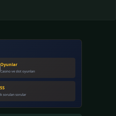
Oyunlar

Casino ve slot oyunları
SS
ık sorulan sorular