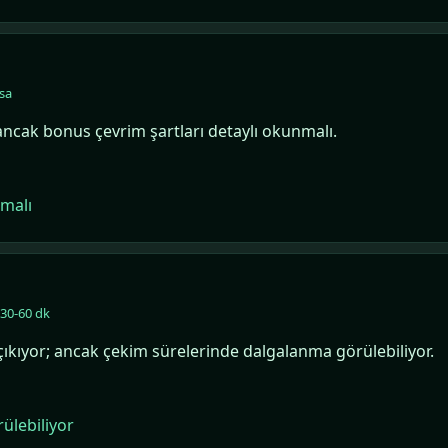
sa
ancak bonus çevrim şartları detaylı okunmalı.
nmalı
 30-60 dk
çıkıyor; ancak çekim sürelerinde dalgalanma görülebiliyor.
ülebiliyor