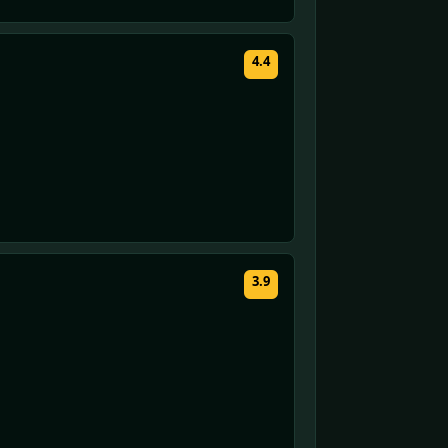
4.4
3.9