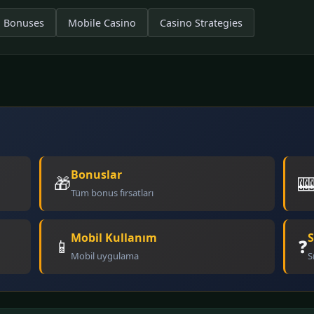
o Bonuses
Mobile Casino
Casino Strategies
Bonuslar
🎁

Tüm bonus fırsatları
Mobil Kullanım
S
📱
❓
Mobil uygulama
S