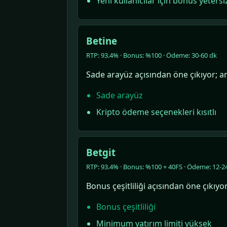
Yeni kullanıcılar için bonus yetersi
Betine
RTP: 93.4% · Bonus: %100 · Ödeme: 30-60 dk
Sade arayüz açısından öne çıkıyor; an
Sade arayüz
Kripto ödeme seçenekleri kısıtlı
Betgit
RTP: 93.4% · Bonus: %100 + 40FS · Ödeme: 12-2
Bonus çeşitliliği açısından öne çıkıy
Bonus çeşitliliği
Minimum yatırım limiti yüksek