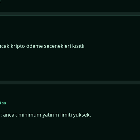
z
cak kripto ödeme seçenekleri kısıtlı.
4 sa
or; ancak minimum yatırım limiti yüksek.