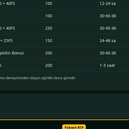
 + 40FS
100
12-24 sa
100
30-60 dk
 + 40FS
250
30-90 dk
+ 25FS
150
24-48 sa
eldin Bonus
200
30-60 dk
5
200
1-3 saat
nıcı deneyiminden oluşan ağırlıklı skora göredir.
Yüksek RTP