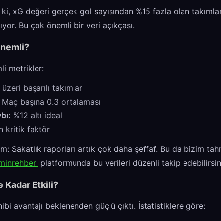
 ki, xG değeri gerçek gol sayısından %15 fazla olan takımla
or. Bu çok önemli bir veri açıkçası.
Önemli?
li metrikler:
zeri başarılı takımlar
Maç başına 0.3 ortalaması
bı:
%12 altı ideal
 kritik faktör
m: Sakatlık raporları artık çok daha şeffaf. Bu da bizim tah
minrehberi
platformunda bu verileri düzenli takip edebilirsin
e Kadar Etkili?
i avantajı beklenenden güçlü çıktı. İstatistiklere göre: