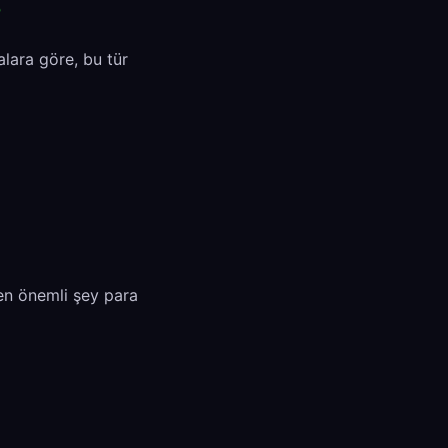
?
lara göre, bu tür
 en önemli şey para