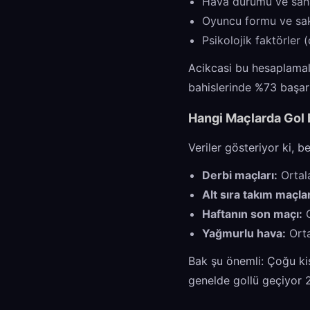
Hava durumu ve saha
Oyuncu formu ve sa
Psikolojik faktörler
Acikcasi bu hesaplamala
bahislerinde %73 başarı
Hangi Maçlarda Gol 
Veriler gösteriyor ki, b
Derbi maçları:
Ortal
Alt sıra takım maçlar
Haftanın son maçı:
O
Yağmurlu hava:
Orta
Bak şu önemli: Çoğu kiş
genelde gollü geçiyor 