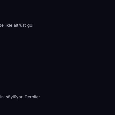
llikle alt/üst gol
ni söylüyor. Derbiler