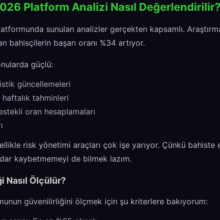
026 Platform Analizi Nasıl Değerlendirilir
atformunda sunulan analizler gerçekten kapsamlı. Araştırma
nan bahisçilerin başarı oranı %34 artıyor.
onularda güçlü:
istik güncellemeleri
aftalık tahminleri
stekli oran hesaplamaları
ı
llikle risk yönetimi araçları çok işe yarıyor. Çünkü bahiste
dar kaybetmemeyi de bilmek lazım.
i Nasıl Ölçülür?
munun güvenilirliğini ölçmek için şu kriterlere bakıyorum: