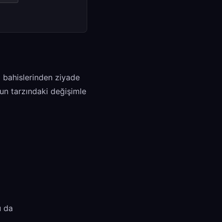
2 bahislerinden ziyade
yun tarzındaki değişimle
u da