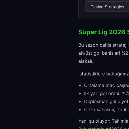
Casino Strategies
Süper Lig 2026 S
Bu sezon bahis strateji
alt/üst gol bahisleri %
alakalı.
İstatistiklere baktığımı
Ortalama maç başına 
İlk yarı gol oranı: %7
Deplasman galibiyeti
Ceza sahası içi faul 
Yani şu oluyor: Takıml