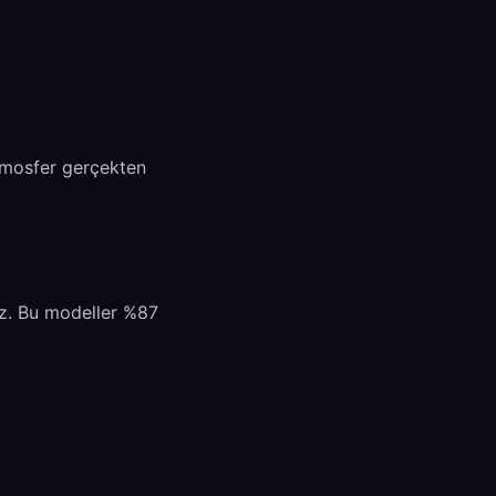
atmosfer gerçekten
uz. Bu modeller %87