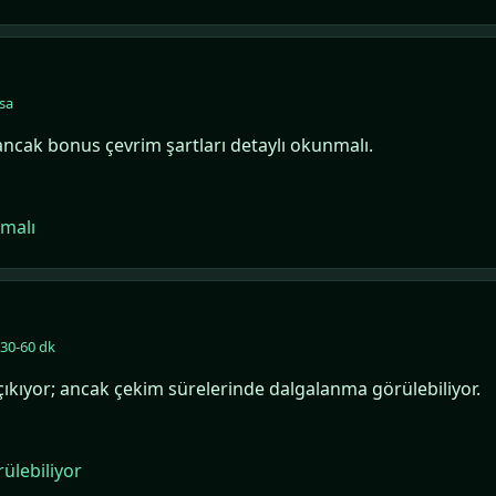
sa
ancak bonus çevrim şartları detaylı okunmalı.
nmalı
 30-60 dk
çıkıyor; ancak çekim sürelerinde dalgalanma görülebiliyor.
ülebiliyor