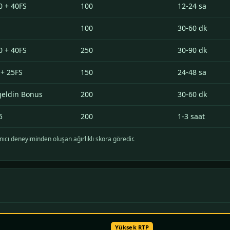
 + 40FS
100
12-24 sa
100
30-60 dk
 + 40FS
250
30-90 dk
+ 25FS
150
24-48 sa
eldin Bonus
200
30-60 dk
5
200
1-3 saat
nıcı deneyiminden oluşan ağırlıklı skora göredir.
Yüksek RTP