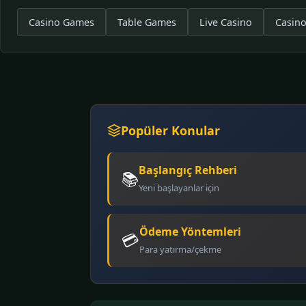
Casino Games
Table Games
Live Casino
Casin
Popüler Konular
Başlangıç Rehberi
📚
Yeni başlayanlar için
Ödeme Yöntemleri
💳
Para yatırma/çekme