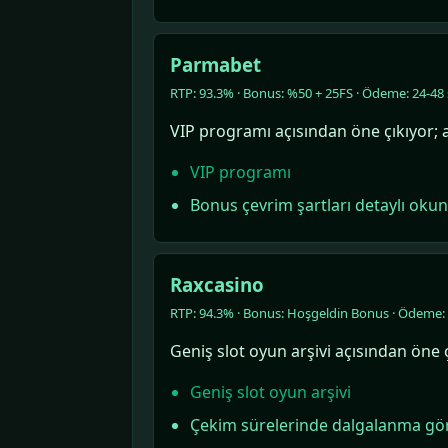
Parmabet
RTP: 93.3% · Bonus: %50 + 25FS · Ödeme: 24-48 
VIP programı açısından öne çıkıyor; 
VIP programı
Bonus çevrim şartları detaylı oku
Raxcasino
RTP: 94.3% · Bonus: Hoşgeldin Bonus · Ödeme:
Geniş slot oyun arşivi açısından öne 
Geniş slot oyun arşivi
Çekim sürelerinde dalgalanma gör