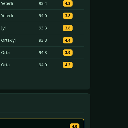
Yeterli
93.4
4.2
Yeterli
94.0
3.8
İyi
93.3
3.8
Orta-İyi
93.3
4.4
Orta
94.3
3.9
Orta
94.0
4.3
4.9