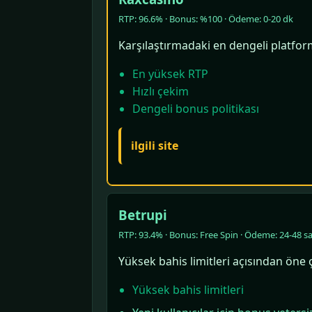
RTP: 96.6% · Bonus: %100 · Ödeme: 0-20 dk
Karşılaştırmadaki en dengeli platform
En yüksek RTP
Hızlı çekim
Dengeli bonus politikası
ilgili site
Betrupi
RTP: 93.4% · Bonus: Free Spin · Ödeme: 24-48 s
Yüksek bahis limitleri açısından öne ç
Yüksek bahis limitleri