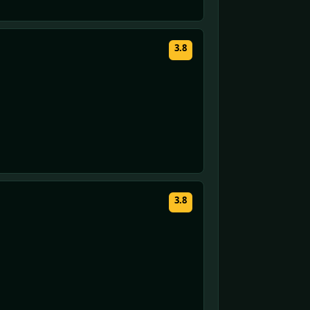
3.8
3.8