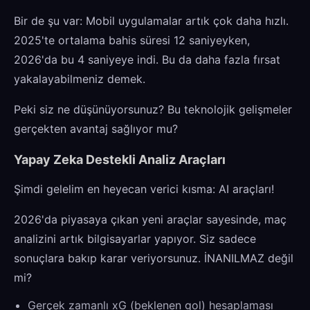
Bir de şu var: Mobil uygulamalar artık çok daha hızlı.
2025'te ortalama bahis süresi 12 saniyeyken,
2026'da bu 4 saniyeye indi. Bu da daha fazla fırsat
yakalayabilmeniz demek.
Peki siz ne düşünüyorsunuz? Bu teknolojik gelişmeler
gerçekten avantaj sağlıyor mu?
Yapay Zeka Destekli Analiz Araçları
Şimdi gelelim en heyecan verici kısma: AI araçları!
2026'da piyasaya çıkan yeni araçlar sayesinde, maç
analizini artık bilgisayarlar yapıyor. Siz sadece
sonuçlara bakıp karar veriyorsunuz. İNANILMAZ değil
mi?
Gerçek zamanlı xG (beklenen gol) hesaplaması