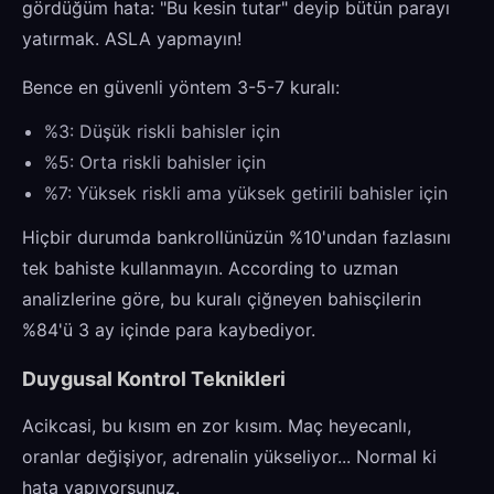
gördüğüm hata: "Bu kesin tutar" deyip bütün parayı
yatırmak. ASLA yapmayın!
Bence en güvenli yöntem 3-5-7 kuralı:
%3: Düşük riskli bahisler için
%5: Orta riskli bahisler için
%7: Yüksek riskli ama yüksek getirili bahisler için
Hiçbir durumda bankrollünüzün %10'undan fazlasını
tek bahiste kullanmayın. According to uzman
analizlerine göre, bu kuralı çiğneyen bahisçilerin
%84'ü 3 ay içinde para kaybediyor.
Duygusal Kontrol Teknikleri
Acikcasi, bu kısım en zor kısım. Maç heyecanlı,
oranlar değişiyor, adrenalin yükseliyor... Normal ki
hata yapıyorsunuz.