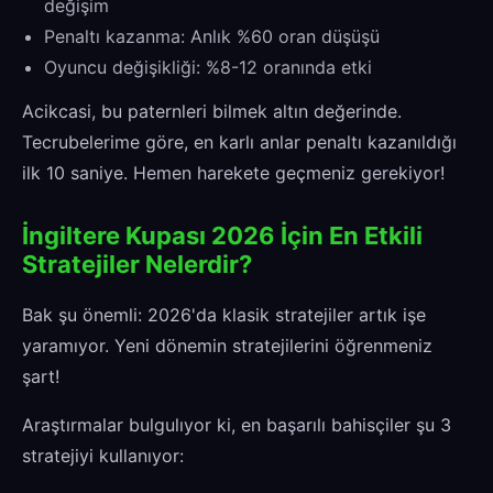
değişim
Penaltı kazanma: Anlık %60 oran düşüşü
Oyuncu değişikliği: %8-12 oranında etki
Acikcasi, bu paternleri bilmek altın değerinde.
Tecrubelerime göre, en karlı anlar penaltı kazanıldığı
ilk 10 saniye. Hemen harekete geçmeniz gerekiyor!
İngiltere Kupası 2026 İçin En Etkili
Stratejiler Nelerdir?
Bak şu önemli: 2026'da klasik stratejiler artık işe
yaramıyor. Yeni dönemin stratejilerini öğrenmeniz
şart!
Araştırmalar bulgulıyor ki, en başarılı bahisçiler şu 3
stratejiyi kullanıyor: