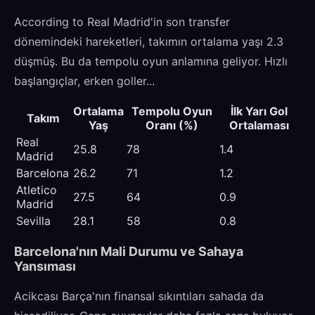
According to Real Madrid'in son transfer
dönemindeki hareketleri, takımın ortalama yaşı 2.3
düşmüş. Bu da tempolu oyun anlamına geliyor. Hızlı
başlangıçlar, erken goller...
Ortalama
Tempolu Oyun
İlk Yarı Gol
Takım
Yaş
Oranı (%)
Ortalaması
Real
25.8
78
1.4
Madrid
Barcelona
26.2
71
1.2
Atletico
27.5
64
0.9
Madrid
Sevilla
28.1
58
0.8
Barcelona'nın Mali Durumu ve Sahaya
Yansıması
Acikcası Barça'nın finansal sıkıntıları sahada da