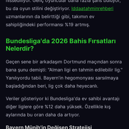
hissediliyor. Genç oyuncular daha fazla şans buluyor,
bu da oyun stilini değiştiriyor.
Iddaatahminrehberi
uzmanlarının da belirttiği gibi, takımın ev
sahipliğindeki performansı %19 artmış.
Bundesliga'da 2026 Bahis Fırsatları
Nelerdir?
Geçen sene bir arkadaşım Dortmund maçından sonra
bana şunu demişti: "Alman ligi en tahmin edilebilir lig."
Yanılıyordu tabii. Bayern'in hegomonyası sarsılmaya
başladığından beri, lig çok daha heyecanlı.
Veriler gösteriyor ki Bundesliga'da ev sahibi avantajı
diğer liglere göre %12 daha yüksek. Özellikle kış
aylarında bu oran daha da artıyor.
Bayern Münih'in Değişen Stratejisi