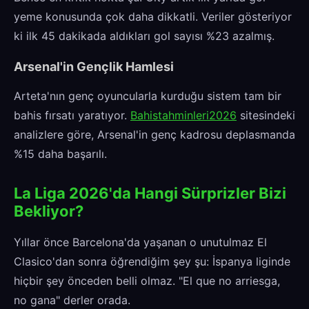
yeme konusunda çok daha dikkatli. Veriler gösteriyor
ki ilk 45 dakikada aldıkları gol sayısı %23 azalmış.
Arsenal'in Gençlik Hamlesi
Arteta'nın genç oyuncularla kurduğu sistem tam bir
bahis fırsatı yaratıyor.
Bahistahminleri2026
sitesindeki
analizlere göre, Arsenal'in genç kadrosu deplasmanda
%15 daha başarılı.
La Liga 2026'da Hangi Sürprizler Bizi
Bekliyor?
Yıllar önce Barcelona'da yaşanan o unutulmaz El
Clasico'dan sonra öğrendiğim şey şu: İspanya liginde
hiçbir şey önceden belli olmaz. "El que no arriesga,
no gana" derler orada.