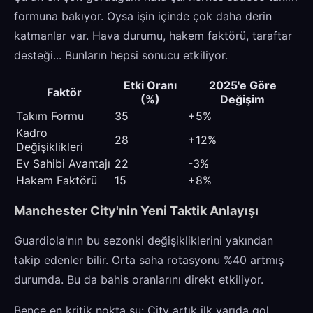
formuna bakıyor. Oysa işin içinde çok daha derin
katmanlar var. Hava durumu, hakem faktörü, taraftar
desteği... Bunların hepsi sonucu etkiliyor.
Etki Oranı
2025'e Göre
Faktör
(%)
Değişim
Takım Formu
35
+5%
Kadro
28
+12%
Değişiklikleri
Ev Sahibi Avantajı
22
-3%
Hakem Faktörü
15
+8%
Manchester City'nin Yeni Taktik Anlayışı
Guardiola'nın bu sezonki değişikliklerini yakından
takip edenler bilir. Orta saha rotasyonu %40 artmış
durumda. Bu da bahis oranlarını direkt etkiliyor.
Bence en kritik nokta şu: City artık ilk yarıda gol